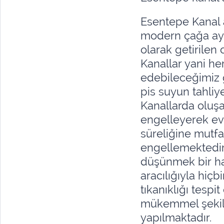
Esentepe Kanal
modern çağa aya
olarak getirilen 
Kanallar yani her
edebileceğimiz g
pis suyun tahliy
Kanallarda oluşa
engelleyerek ev
süreliğine mutfa
engellemektedir
düşünmek bir hay
aracılığıyla hiç
tıkanıklığı tesp
mükemmel şekild
yapılmaktadır.