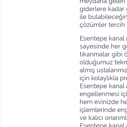
meydana gelen tı
giderlere kadar 
ile bulabileceği
çözümler tercih 
Esentepe kanal 
sayesinde her g
tıkanmalar gibi
olduğumuz teknik
almış ustalarım
için kolaylıkla p
Esentepe kanal
engellenmesi içi
hem evinizde he
işlemlerinde eng
ve kalıcı onarım
Esentepe kanal a