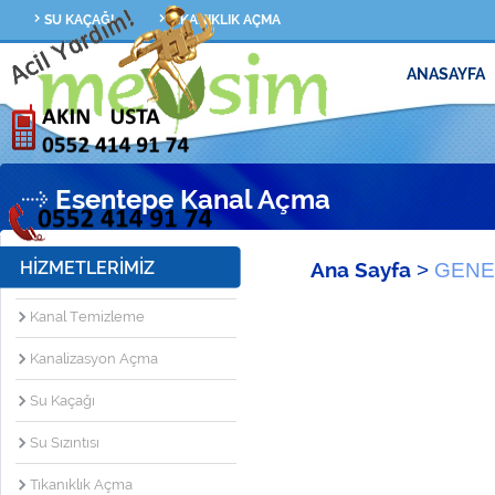
SU KAÇAĞI
TIKANIKLIK AÇMA
ANASAYFA
Esentepe Kanal Açma
HİZMETLERİMİZ
Ana Sayfa
>
GENE
Kanal Temizleme
Kanalizasyon Açma
Su Kaçağı
Su Sızıntısı
Tıkanıklık Açma