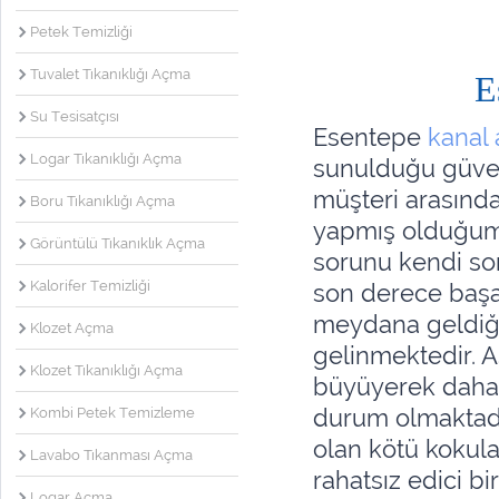
Petek Temizliği
Tuvalet Tıkanıklığı Açma
E
Su Tesisatçısı
Esentepe
kanal
Logar Tıkanıklığı Açma
sunulduğu güvenil
müşteri arasınd
Boru Tıkanıklığı Açma
yapmış olduğum
Görüntülü Tıkanıklık Açma
sorunu kendi so
Kalorifer Temizliği
son derece başar
meydana geldiği
Klozet Açma
gelinmektedir. 
Klozet Tıkanıklığı Açma
büyüyerek daha 
durum olmaktadır
Kombi Petek Temizleme
olan kötü kokula
Lavabo Tıkanması Açma
rahatsız edici b
Logar Açma