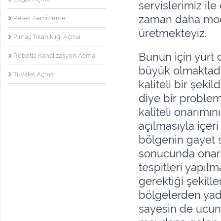
servislerimiz il
zaman daha mode
Petek Temizleme
üretmekteyiz.
Pimaş Tıkanıklığı Açma
Bunun için yurt d
Robotla Kanalizasyon Açma
büyük olmaktadır
Tuvalet Açma
kaliteli bir şeki
diye bir proble
kaliteli onarımı
açılmasıyla içe
bölgenin gayet s
sonucunda onarım
tespitleri yapıl
gerektiği şekill
bölgelerden yada
sayesin de ucun