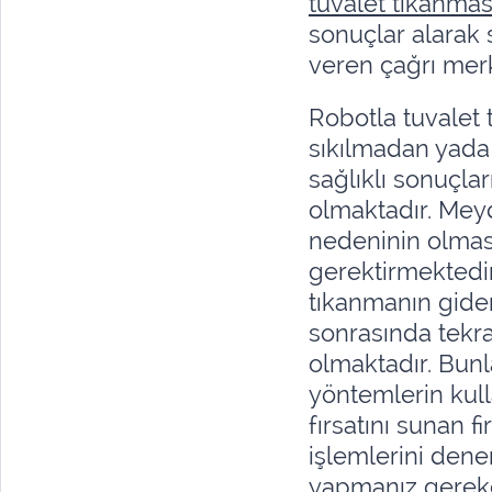
tuvalet tıkanma
sonuçlar alarak
veren çağrı merke
Robotla tuvalet
sıkılmadan yada
sağlıklı sonuçl
olmaktadır. Mey
nedeninin olması
gerektirmektedi
tıkanmanın gide
sonrasında tekr
olmaktadır. Bunl
yöntemlerin kul
fırsatını sunan 
işlemlerini den
yapmanız gereke