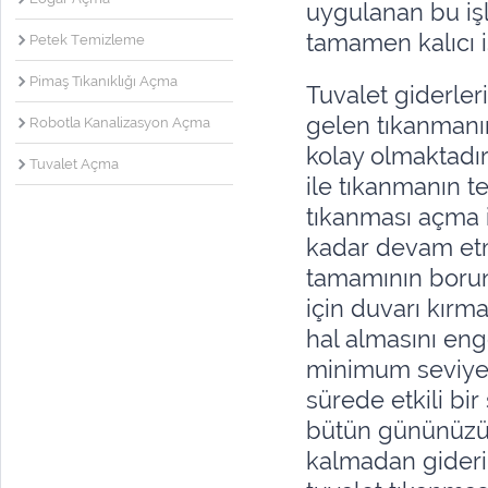
uygulanan bu iş
tamamen kalıcı i
Petek Temizleme
Pimaş Tıkanıklığı Açma
Tuvalet giderler
gelen tıkanmanı
Robotla Kanalizasyon Açma
kolay olmaktadı
Tuvalet Açma
ile tıkanmanın te
tıkanması açma i
kadar devam et
tamamının borun
için duvarı kırma
hal almasını eng
minimum seviyey
sürede etkili bi
bütün gününüzü
kalmadan gideri