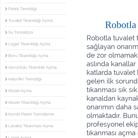
Petek Temizliği
Tuvalet Tıkanıklığı Açma
Robotla
Su Tesisatçısı
Robotla tuvalet
Logar Tıkanıklığı Açma
sağlayan onarıml
de zor olmamakta
Boru Tıkanıklığı Açma
aslında kanallar
Görüntülü Tıkanıklık Açma
katlarda tuvalet
Kalorifer Temizliği
gelen ilk sorund
tıkanması sık sı
Klozet Açma
kanaldan kaynakl
Klozet Tıkanıklığı Açma
onarımın daha sa
olmaktadır. Bunu
Kombi Petek Temizleme
profesyonel ekip
Lavabo Tıkanması Açma
tıkanması açma i
Logar Açma