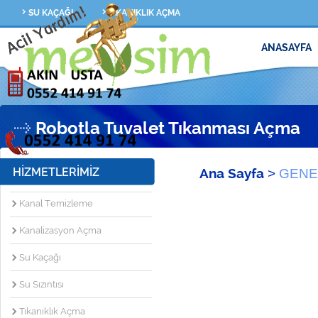
SU KAÇAĞI
TIKANIKLIK AÇMA
ANASAYFA
Robotla Tuvalet Tıkanması Açma
HİZMETLERİMİZ
Ana Sayfa
>
GENE
Kanal Temizleme
Kanalizasyon Açma
Su Kaçağı
Su Sızıntısı
Tıkanıklık Açma